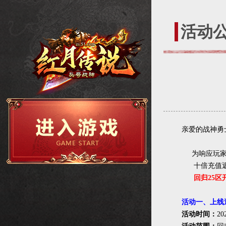
活动
亲爱的战神勇
为响应玩家热
十倍充值
回归25区开
活动一、上线送
活动时间：
20