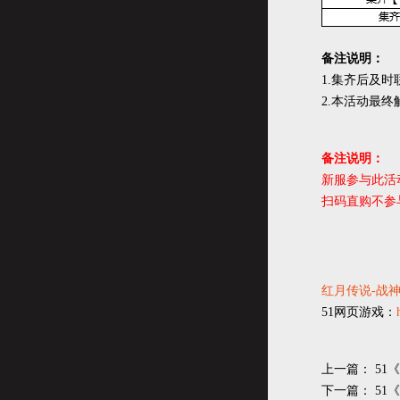
备注说明：
1.集齐后及
2.本活动最
备注说明：
新服参与此活
扫码直购不参
红月传说-战
51网页游戏：
上一篇：
51
下一篇：
51