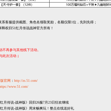
时联系客服提供截图、角色名领取奖励，名额仅限1位，先到先得；
终解释权归51红月传说战神官方所有！
动不再参与其他线下活动。
与此次活动
；
神版官网
：
http://zs.51.com/
https://www.51.com/
《红月传说-战神版》回归26服7月23日狂欢继续
《红月传说-战神版》周末畅爽玩！整点在线送好礼