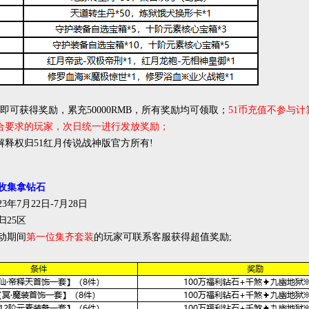
值即可获得奖励，累充50000RMB，所有奖励均可领取；
51币充值不参与计
合要求的玩家，次日统一进行发放奖励；
解释权归51红月传说战神版官方所有!
收集拿钻石
23年
7
月22
日-7月28
日
归25
区
动期间
第一位集齐套装
的玩家可联系客服获得超值奖励;