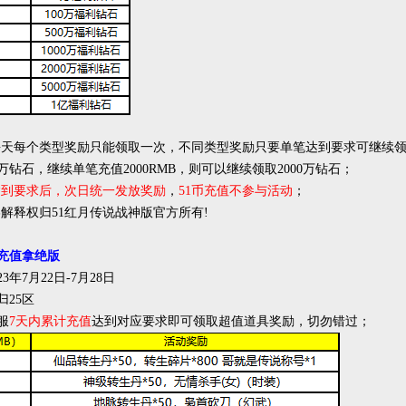
每天每个类型奖励只能领取一次，不同类型奖励只要单笔达到要求可继续领取，
0万钻石，继续单笔充值2000RMB，则可以继续领取2000万钻石；
达到要求后，
次日统一发放奖励
，
51币充值不参与活动
；
终解释权归51红月传说战神版官方所有!
充值拿绝版
23年
7
月22
日-7月28
日
归25
区
服
7天内累计充值
达到对应要求即可领取超值道具奖励，切勿错过；