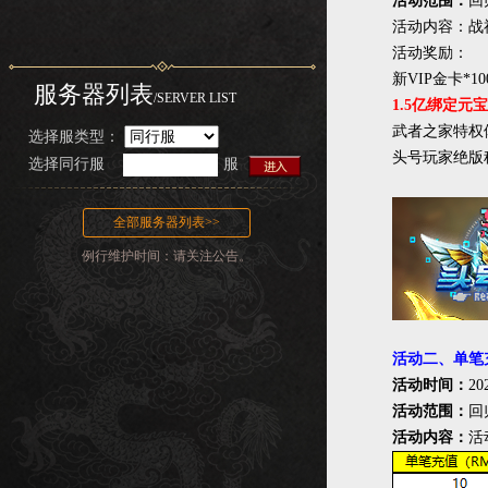
活动范围：
回
活动内容：战神
活动奖励：
新VIP金卡*
服务器列表
/SERVER LIST
1.5亿绑定元
武者之家特权
选择服类型：
头号玩家绝版
选择
同行服
服
全部服务器列表>>
例行维护时间：请关注公告。
活动二、单笔
活动时间：
20
活动范围：
回
活动内容：
活